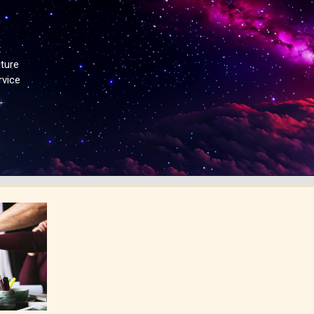
t
ture
vice